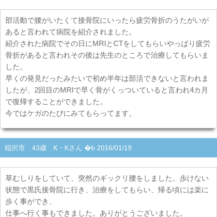
部活動で腰がいたくて接骨院にいったら疲労骨折のうたがいが
あると言われて病院を紹介されました。
紹介された病院でその日にMRIとCTをしてもらいやっぱり疲労
骨折があると言われその後は先生のところで治療してもらいま
した。
早くの発見だったみたいで初め半年は部活できないと言われま
したが、2回目のMRIで早く骨がくっついていると言われ4カ月
で復帰することができました。
今ではケガのたびにみてもらってます。
稲沢市 43歳 K・Kさん �b 2016/01/19
草むしりをしていて、突然のギックリ腰をしました。歩けない
状態で黒氏接骨院に行き、治療をしてもらい、帰る頃には楽に
歩く事ができ、
仕事へ行く事もできました。ありがとうございました。