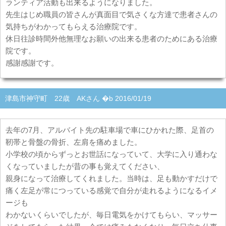
ランティア活動も出来るようになりました。
先生はじめ職員の皆さんが真面目で気さくな方達で患者さんの
気持ちがわかってもらえる治療院です。
休日往診時間外他無理なお願いの出来る患者のためにある治療
院です。
感謝感謝です。
津島市神守町 22歳 AKさん �b 2016/01/19
去年の7月、アルバイト先の駐車場で車にひかれた際、足首の
靭帯と骨盤の骨折、左肩を痛めました。
小学校の頃からずっとお世話になっていて、大学に入り通わな
くなっていましたが昔の事も覚えてください、
親身になって治療してくれました。当時は、足も動かすだけで
痛く左足が常につっている感覚で自分が走れるようになるイメ
ージも
わかないくらいでしたが、毎日電気をかけてもらい、マッサー