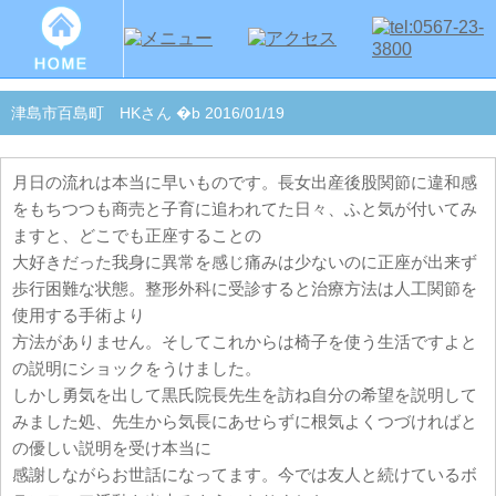
津島市百島町 HKさん �b 2016/01/19
月日の流れは本当に早いものです。長女出産後股関節に違和感
をもちつつも商売と子育に追われてた日々、ふと気が付いてみ
ますと、どこでも正座することの
大好きだった我身に異常を感じ痛みは少ないのに正座が出来ず
歩行困難な状態。整形外科に受診すると治療方法は人工関節を
使用する手術より
方法がありません。そしてこれからは椅子を使う生活ですよと
の説明にショックをうけました。
しかし勇気を出して黒氏院長先生を訪ね自分の希望を説明して
みました処、先生から気長にあせらずに根気よくつづければと
の優しい説明を受け本当に
感謝しながらお世話になってます。今では友人と続けているボ