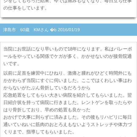
ジをしてもらった結果、今では痛みもなくなり、毎日立ち仕事
の仕事をしています。
津島市 60歳 KMさん �b 2016/01/19
当院にお世話になり早いもので18年になります。私はバレーボ
ールをやっている関係でケガが多く、かかせないのが接骨院通
いです。
以前に足首を練習中にひねり、激痛と腫れがひどく時間外にも
かかわらず当院にすぐに伺いました。ここではくわしい事はわ
からないがたぶん骨折しているだろうから
応急処置をしてもらい大きい病院を紹介してもらいました。翌
日紹介状を持って病院に行きました。レントゲンを取ったらや
はり骨折しており、早めの処置も良かった
おかげで大事に到らずに済みました。その後もリハビリに毎日
通いていねいに筋肉のおとろえもないようストレッチや体力づ
くりまで、指導してもらいました。