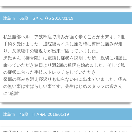
津島市 65歳 Sさん �b 2016/01/19
私は腰部ヘルニア狭窄症で痛みが強く歩くことが出来ず、2度
手術を受けました。退院後もイスに座る時に臀部に痛みが走
り、又就寝中の寝返りが出来ず困っていました。
黒氏さん（接骨院）に電話し症状を説明した所、親切に相談に
乗っていただき翌日より週2回の通院を始めました。そして私
の症状に合った手技ストレッチをしていただき
臀部の痛みも消え寝返りも知らない内に出来ていました。痛み
の無い事はすばらしい事です。先生はじめスタッフの皆さん
に”感謝”
津島市 45歳 H.A �b 2016/01/19